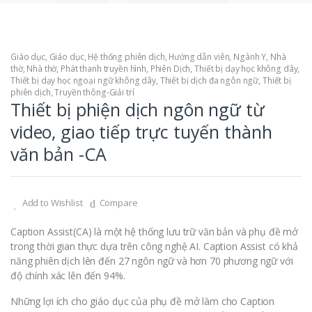
Giáo dục
,
Giáo dục
,
Hệ thống phiên dịch
,
Hướng dẫn viên
,
Ngành Y
,
Nhà
thờ
,
Nhà thờ
,
Phát thanh truyền hình
,
Phiên Dịch
,
Thiết bị dạy học không dây
,
Thiết bị dạy học ngoại ngữ không dây
,
Thiết bị dịch đa ngôn ngữ
,
Thiết bị
phiên dịch
,
Truyền thông-Giải trí
Thiết bị phiện dịch ngôn ngữ từ
video, giao tiếp trực tuyến thành
văn bản -CA
Add to Wishlist
Compare
Caption Assist(CA) là một hệ thống lưu trữ văn bản và phụ đề mở
trong thời gian thực dựa trên công nghệ AI. Caption Assist có khả
năng phiên dịch lên đến 27 ngôn ngữ và hơn 70 phương ngữ với
độ chính xác lên đến 94%.
Những lợi ích cho giáo dục của phụ đề mở làm cho Caption