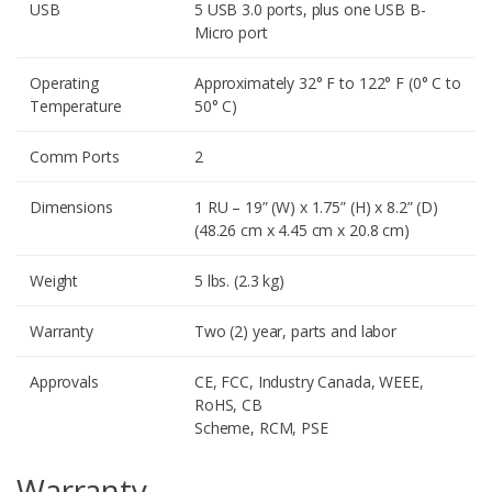
USB
5 USB 3.0 ports, plus one USB B-
Micro port
Operating
Approximately 32° F to 122° F (0° C to
Temperature
50° C)
Comm Ports
2
Dimensions
1 RU – 19” (W) x 1.75” (H) x 8.2” (D)
(48.26 cm x 4.45 cm x 20.8 cm)
Weight
5 lbs. (2.3 kg)
Warranty
Two (2) year, parts and labor
Approvals
CE, FCC, Industry Canada, WEEE,
RoHS, CB
Scheme, RCM, PSE
Warranty