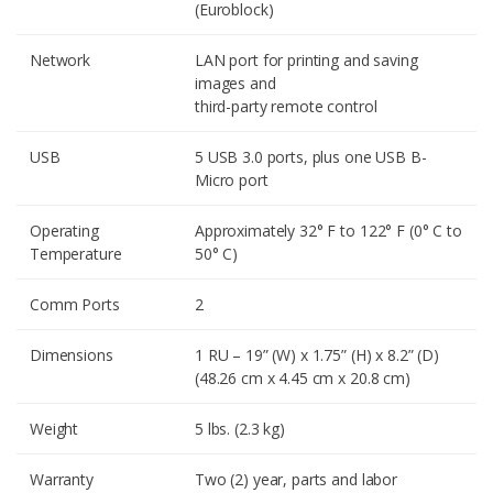
(Euroblock)
Network
LAN port for printing and saving
images and
third-party remote control
USB
5 USB 3.0 ports, plus one USB B-
Micro port
Operating
Approximately 32° F to 122° F (0° C to
Temperature
50° C)
Comm Ports
2
Dimensions
1 RU – 19” (W) x 1.75” (H) x 8.2” (D)
(48.26 cm x 4.45 cm x 20.8 cm)
Weight
5 lbs. (2.3 kg)
Warranty
Two (2) year, parts and labor