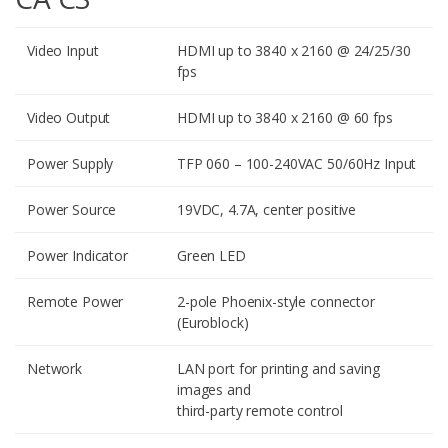
Video Input
HDMI up to 3840 x 2160 @ 24/25/30
fps
Video Output
HDMI up to 3840 x 2160 @ 60 fps
Power Supply
TFP 060 – 100-240VAC 50/60Hz Input
Power Source
19VDC, 4.7A, center positive
Power Indicator
Green LED
Remote Power
2-pole Phoenix-style connector
(Euroblock)
Network
LAN port for printing and saving
images and
third-party remote control