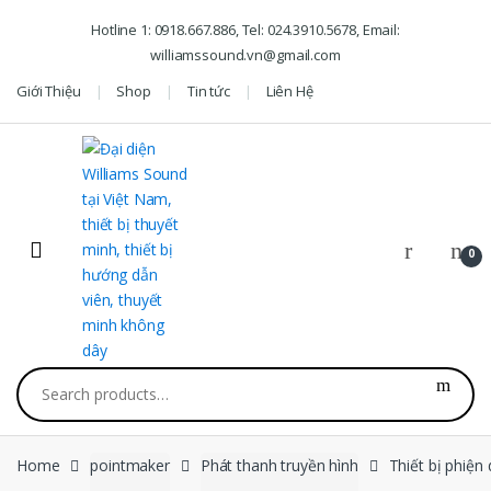
Skip to navigation
Skip to content
Hotline 1: 0918.667.886, Tel: 024.3910.5678, Email:
williamssound.vn@gmail.com
Giới Thiệu
Shop
Tin tức
Liên Hệ
0
Search for:
Home
pointmaker
Phát thanh truyền hình
Thiết bị phiện