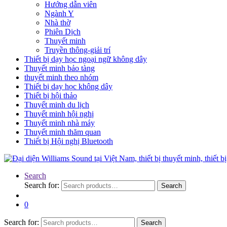
Hướng dẫn viên
Ngành Y
Nhà thờ
Phiên Dịch
Thuyết minh
Truyền thông-giải trí
Thiết bị dạy học ngoại ngữ không dây
Thuyết minh bảo tàng
thuyết minh theo nhóm
Thiết bị dạy học không dây
Thiết bị hội thảo
Thuyết minh du lịch
Thuyết minh hội nghị
Thuyết minh nhà máy
Thuyết minh thăm quan
Thiết bị Hội nghị Bluetooth
Search
Search for:
Search
0
Search for:
Search