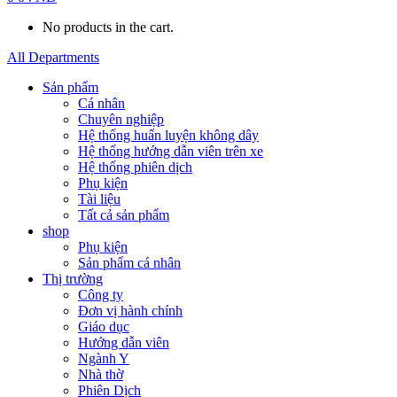
No products in the cart.
All Departments
Sản phẩm
Cá nhân
Chuyên nghiệp
Hệ thống huấn luyện không dây
Hệ thống hướng dẫn viên trên xe
Hệ thống phiên dịch
Phụ kiện
Tài liệu
Tất cả sản phẩm
shop
Phụ kiện
Sản phẩm cá nhân
Thị trường
Công ty
Đơn vị hành chính
Giáo dục
Hướng dẫn viên
Ngành Y
Nhà thờ
Phiên Dịch