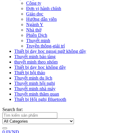
Công ty
Đơn vị hành chính
Giáo dục
Hướng dẫn viên
Ngành Y
Nhà thờ
Phiên Dịch
Thuyết minh
Truyền thông-giải trí
Thiết bị dạy học ngoại ngữ không dây
Thuyết minh bảo tàng
thuyết minh theo nhóm
Thiết bị dạy học không dây
Thiết bị hội thảo
Thuyết minh du lịch
Thuyết minh hội nghị
Thuyết minh nhà máy
Thuyết minh thăm quan
Thiết bị Hội nghị Bluetooth
Search for:
0
0
VNĐ