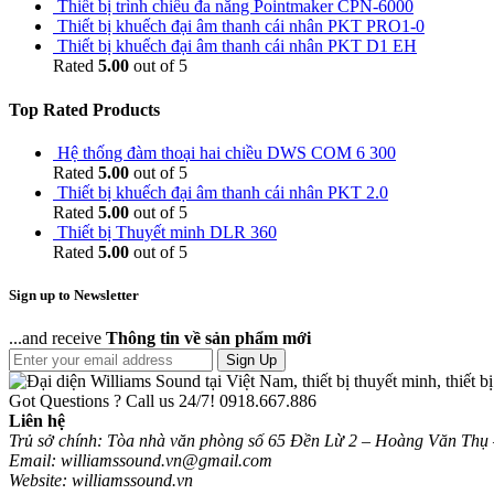
Thiết bị trình chiếu đa năng Pointmaker CPN-6000
Thiết bị khuếch đại âm thanh cái nhân PKT PRO1-0
Thiết bị khuếch đại âm thanh cái nhân PKT D1 EH
Rated
5.00
out of 5
Top Rated Products
Hệ thống đàm thoại hai chiều DWS COM 6 300
Rated
5.00
out of 5
Thiết bị khuếch đại âm thanh cái nhân PKT 2.0
Rated
5.00
out of 5
Thiết bị Thuyết minh DLR 360
Rated
5.00
out of 5
Sign up to Newsletter
...and receive
Thông tin về sản phẩm mới
Sign Up
Got Questions ? Call us 24/7!
0918.667.886
Liên hệ
Trủ sở chính: Tòa nhà văn phòng số 65 Đền Lừ 2 – Hoàng Văn Thụ
Email: williamssound.vn@gmail.com
Website: williamssound.vn