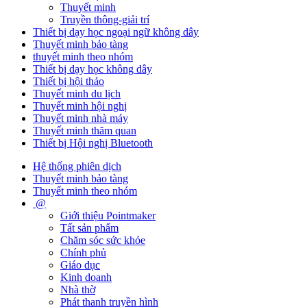
Thuyết minh
Truyền thông-giải trí
Thiết bị dạy học ngoại ngữ không dây
Thuyết minh bảo tàng
thuyết minh theo nhóm
Thiết bị dạy học không dây
Thiết bị hội thảo
Thuyết minh du lịch
Thuyết minh hội nghị
Thuyết minh nhà máy
Thuyết minh thăm quan
Thiết bị Hội nghị Bluetooth
Hệ thống phiên dịch
Thuyết minh bảo tàng
Thuyết minh theo nhóm
@
Giới thiệu Pointmaker
Tất sản phẩm
Chăm sóc sức khỏe
Chính phủ
Giáo dục
Kinh doanh
Nhà thờ
Phát thanh truyền hình