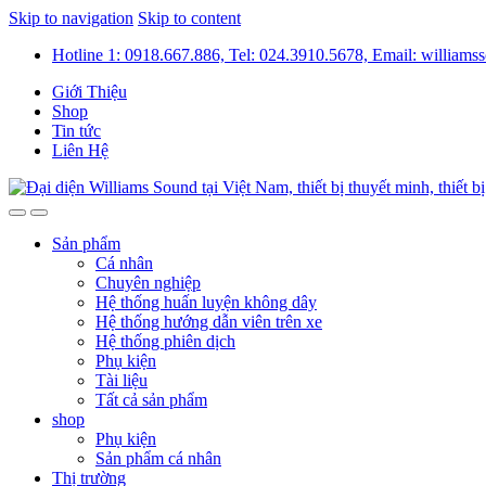
Skip to navigation
Skip to content
Hotline 1: 0918.667.886, Tel: 024.3910.5678, Email: willia
Giới Thiệu
Shop
Tin tức
Liên Hệ
Sản phẩm
Cá nhân
Chuyên nghiệp
Hệ thống huấn luyện không dây
Hệ thống hướng dẫn viên trên xe
Hệ thống phiên dịch
Phụ kiện
Tài liệu
Tất cả sản phẩm
shop
Phụ kiện
Sản phẩm cá nhân
Thị trường