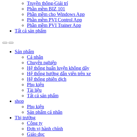
Truyền thông-Giải trí
Phần mềm BIZ 101
Phần mềm cho Windows App
Phần mềm PVI Control App
Phần mềm PVI Trainer App
Tất cả sản phẩm
Sản phẩm
Cá nhân
Chuyên nghiệp
Hệ thống huấn luyện không dây
Hệ thống hướng dẫn viên trên xe
Hệ thống phiên dịch
Phụ kiện
Tài liệu
Tất cả sản phẩm
shop
Phụ kiện
Sản phẩm cá nhân
Thị trường
Công ty
Đơn vị hành chính
Giáo dục