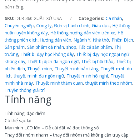
bán riêng.
SKU:
DLR 360-XUẤT XỨ USA
Categories:
Cá nhân
,
Chuyên nghiệp
,
Công ty
,
Đơn vị hành chính
,
Giáo dục
,
Hệ thống
huấn luyện không dây
,
Hệ thống hướng dẫn viên trên xe
,
Hệ
thống phiên dịch
,
Hướng dẫn viên
,
Ngành Y
,
Nhà thờ
,
Phiên Dịch
,
Sản phẩm
,
Sản phẩm cá nhân
,
shop
,
Tất cả sản phẩm
,
Thị
trường
,
Thiết bị dạy học không dây
,
Thiết bị dạy học ngoại ngữ
không dây
,
Thiết bị dịch đa ngôn ngữ
,
Thiết bị hội thảo
,
Thiết bị
phiên dịch
,
Thuyết minh
,
Thuyết minh bảo tàng
,
Thuyết minh du
lịch
,
thuyết minh đa ngôn ngữ
,
Thuyết minh hội nghị
,
Thuyết
minh nhà máy
,
Thuyết minh thăm quan
,
thuyết minh theo nhóm
,
Truyền thông-giải trí
Tính năng
Tính năng, đặc điểm
Có thể sạc lại
Màn hình LCD lớn – Dễ cài đặt và đọc thông số
Thay đổi nhóm nhanh – thay đổi nhóm mà không cần truy cập