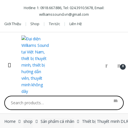
Skip to navigation
Skip to content
Hotline 1: 0918.667.886, Tel: 024.3910.5678, Email:
williamssound.vn@gmail.com
Giới Thiệu
Shop
Tin tức
Liên Hệ
0
Search for:
Home
shop
Sản phẩm cá nhân
Thiết bị Thuyết minh DL