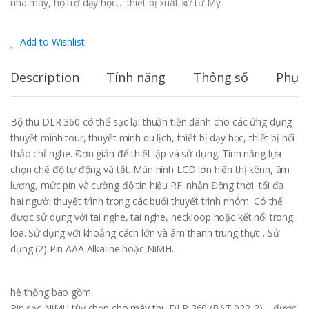
nhà máy, hộ trợ dạy học… thiết bị xuất xử từ Mỹ
Add to Wishlist
Description
Tính năng
Thông số
Phụ k
Bộ thu DLR 360 có thể sạc lại thuận tiện dành cho các ứng dụng
thuyết minh tour, thuyết minh du lịch, thiết bị dạy học, thiết bị hổi
thảo chỉ nghe. Đơn giản để thiết lập và sử dụng. Tính năng lựa
chọn chế độ tự động và tắt. Màn hình LCD lớn hiển thị kênh, âm
lượng, mức pin và cường độ tín hiệu RF. nhận Đồng thời tối đa
hai người thuyết trình trong các buổi thuyết trình nhóm. Có thể
được sử dụng với tai nghe, tai nghe, neckloop hoặc kết nối trong
loa. Sử dụng với khoảng cách lớn và âm thanh trung thực . Sử
dụng (2) Pin AAA Alkaline hoặc NiMH.
hệ thống bao gồm
Pin sạc NiMH tùy chọn cho máy thu DLR 360 (BAT 022-2) – được