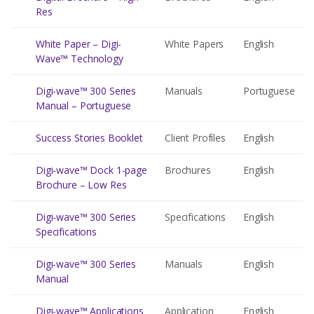
Res
White Paper – Digi-
White Papers
English
Wave™ Technology
Digi-wave™ 300 Series
Manuals
Portuguese
Manual – Portuguese
Success Stories Booklet
Client Profiles
English
Digi-wave™ Dock 1-page
Brochures
English
Brochure – Low Res
Digi-wave™ 300 Series
Specifications
English
Specifications
Digi-wave™ 300 Series
Manuals
English
Manual
Digi-wave™ Applications
Application
English