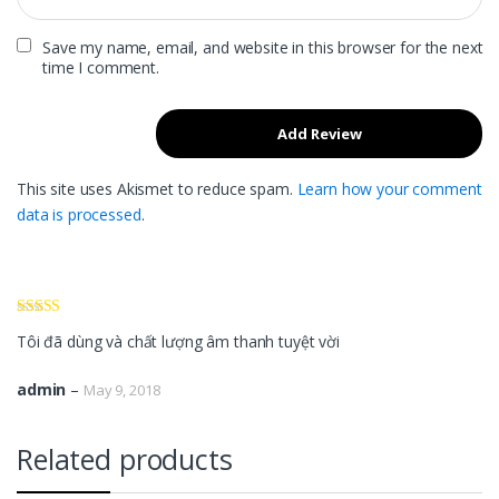
Save my name, email, and website in this browser for the next
time I comment.
This site uses Akismet to reduce spam.
Learn how your comment
data is processed
.
Rated
5
out
Tôi đã dùng và chất lượng âm thanh tuyệt vời
of 5
admin
–
May 9, 2018
Related products