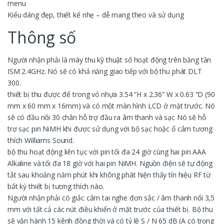
menu
Kiểu dáng đẹp, thiết kế nhẹ – dễ mang theo và sử dụng
Thông số
Người nhận phải là máy thu kỹ thuật số hoạt động trên băng tần
ISM 2.4GHz. Nó sẽ có khả năng giao tiếp với bộ thu phát DLT
300.
thiết bị thu được để trong vỏ nhựa 3.54 “H x 2.36” W x 0.63 “D (90
mm x 60 mm x 16mm) và có một màn hình LCD ở mặt trước. Nó
sẽ có đầu nối 30 chân hỗ trợ đầu ra âm thanh và sạc Nó sẽ hỗ
trợ sạc pin NiMH khi được sử dụng với bộ sạc hoặc ổ cắm tương
thích Williams Sound.
bộ thu hoạt động liên tục với pin tối đa 24 giờ cùng hai pin AAA
Alkaline và tối đa 18 giờ với hai pin NiMH. Nguồn điện sẽ tự động
tắt sau khoảng năm phút khi không phát hiện thấy tín hiệu RF từ
bất kỳ thiết bị tương thích nào.
Người nhận phải có giắc cắm tai nghe đơn sắc / âm thanh nổi 3,5
mm với tất cả các nút điều khiển ở mặt trước của thiết bị. Bộ thu
sẽ vận hành 15 kênh đồng thời và có tỷ lệ S / N 65 dB (A có trọng