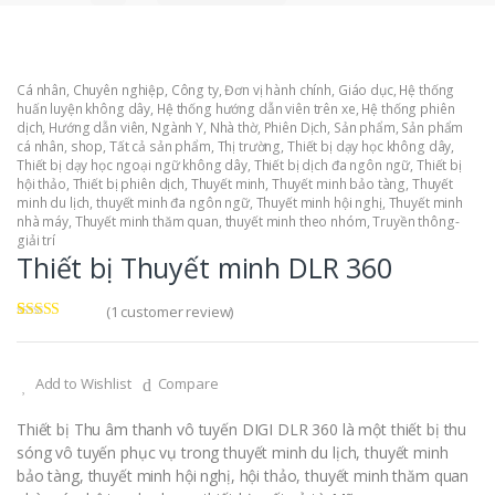
Cá nhân
,
Chuyên nghiệp
,
Công ty
,
Đơn vị hành chính
,
Giáo dục
,
Hệ thống
huấn luyện không dây
,
Hệ thống hướng dẫn viên trên xe
,
Hệ thống phiên
dịch
,
Hướng dẫn viên
,
Ngành Y
,
Nhà thờ
,
Phiên Dịch
,
Sản phẩm
,
Sản phẩm
cá nhân
,
shop
,
Tất cả sản phẩm
,
Thị trường
,
Thiết bị dạy học không dây
,
Thiết bị dạy học ngoại ngữ không dây
,
Thiết bị dịch đa ngôn ngữ
,
Thiết bị
hội thảo
,
Thiết bị phiên dịch
,
Thuyết minh
,
Thuyết minh bảo tàng
,
Thuyết
minh du lịch
,
thuyết minh đa ngôn ngữ
,
Thuyết minh hội nghị
,
Thuyết minh
nhà máy
,
Thuyết minh thăm quan
,
thuyết minh theo nhóm
,
Truyền thông-
giải trí
Thiết bị Thuyết minh DLR 360
(
1
customer review)
Rated
1
5.00
out of 5
based on
customer
Add to Wishlist
Compare
rating
Thiết bị Thu âm thanh vô tuyến DIGI DLR 360 là một thiết bị thu
sóng vô tuyến phục vụ trong thuyết minh du lịch, thuyết minh
bảo tàng, thuyết minh hội nghị, hội thảo, thuyết minh thăm quan