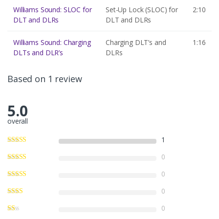
Williams Sound: SLOC for
Set-Up Lock (SLOC) for
2:10
DLT and DLRs
DLT and DLRs
Williams Sound: Charging
Charging DLT’s and
1:16
DLTs and DLR’s
DLRs
Based on 1 review
5.0
overall
1
0
0
0
0