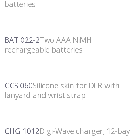
batteries
BAT 022-2
Two AAA NiMH
rechargeable batteries
CCS 060
Silicone skin for DLR with
lanyard and wrist strap
CHG 1012
Digi-Wave charger, 12-bay