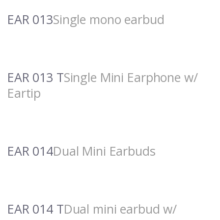
EAR 013
Single mono earbud
EAR 013 T
Single Mini Earphone w/
Eartip
EAR 014
Dual Mini Earbuds
EAR 014 T
Dual mini earbud w/