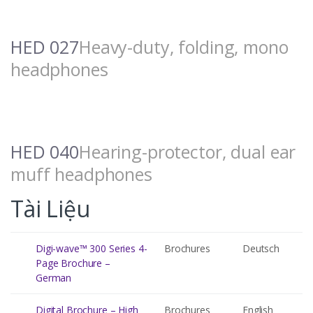
HED 027
Heavy-duty, folding, mono
headphones
HED 040
Hearing-protector, dual ear
muff headphones
Tài Liệu
Digi-wave™ 300 Series 4-
Brochures
Deutsch
Page Brochure –
German
Digital Brochure – High
Brochures
English