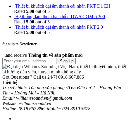
Thiết bị khuếch đại âm thanh cái nhân PKT D1 EH
Rated
5.00
out of 5
Hệ thống đàm thoại hai chiều DWS COM 6 300
Rated
5.00
out of 5
Thiết bị khuếch đại âm thanh cái nhân PKT 2.0
Rated
5.00
out of 5
Sign up to Newsletter
...and receive
Thông tin về sản phẩm mới
Sign Up
Got Questions ? Call us 24/7!
0918.667.886
Liên hệ
Trủ sở chính: Tòa nhà văn phòng số 65 Đền Lừ 2 – Hoàng Văn
Thụ – Hoàng Mai – Hà Nội.
Email: williamssound.vn@gmail.com
Website: williamssound.vn
Hotline: 0918.667.886, Mobile: 024.3910.5678