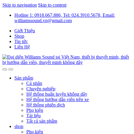
Skip to navigation
Skip to content
Hotline 1: 0918.667.886, Tel: 024.3910.5678, Email:
williamssound.vn@gmail.com
Giới Thiệu
Shop
Tin tức
Liên Hệ
Sản phẩm
Cá nhân
Chuyên nghiệp
Hệ thống huấn luyện không dây
Hệ thống hướng dẫn viên trên xe
Hệ thống phiên dịch
Phụ kiện
Tài liệu
Tất cả sản phẩm
shop
Phụ kiện