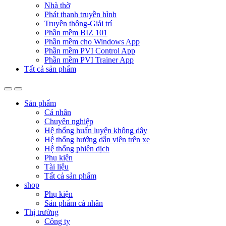
Nhà thờ
Phát thanh truyền hình
Truyền thông-Giải trí
Phần mềm BIZ 101
Phần mềm cho Windows App
Phần mềm PVI Control App
Phần mềm PVI Trainer App
Tất cả sản phẩm
Sản phẩm
Cá nhân
Chuyên nghiệp
Hệ thống huấn luyện không dây
Hệ thống hướng dẫn viên trên xe
Hệ thống phiên dịch
Phụ kiện
Tài liệu
Tất cả sản phẩm
shop
Phụ kiện
Sản phẩm cá nhân
Thị trường
Công ty