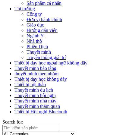
Sản phẩm cá nhân
Thị trường
Công ty
Đơn vị hành chính
Giáo dục
Hướng dẫn viên
Ngành Y
Nhà thờ
Phiên Dịch
Thuyết minh
Truyền thông-giải trí
Thiết bị dạy học ngoại ngữ không dây
Thuyết minh bảo tàng
thuyết minh theo nhóm
Thiết bị dạy học không dây
Thiết bị hội thảo
Thuyết minh du lịch
Thuyết minh hội nghị
Thuyết minh nhà máy
Thuyết minh thăm quan
Thiết bị Hội nghị Bluetooth
Search for: