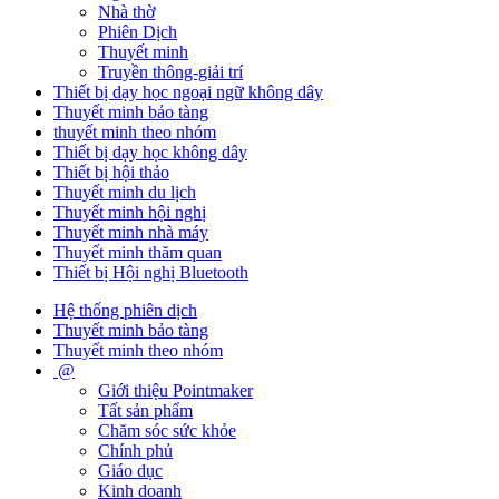
Nhà thờ
Phiên Dịch
Thuyết minh
Truyền thông-giải trí
Thiết bị dạy học ngoại ngữ không dây
Thuyết minh bảo tàng
thuyết minh theo nhóm
Thiết bị dạy học không dây
Thiết bị hội thảo
Thuyết minh du lịch
Thuyết minh hội nghị
Thuyết minh nhà máy
Thuyết minh thăm quan
Thiết bị Hội nghị Bluetooth
Hệ thống phiên dịch
Thuyết minh bảo tàng
Thuyết minh theo nhóm
@
Giới thiệu Pointmaker
Tất sản phẩm
Chăm sóc sức khỏe
Chính phủ
Giáo dục
Kinh doanh