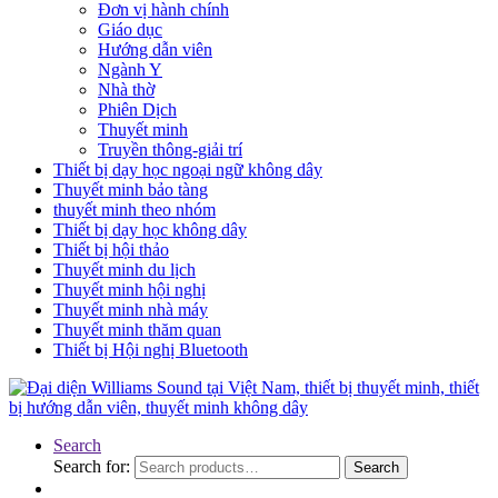
Đơn vị hành chính
Giáo dục
Hướng dẫn viên
Ngành Y
Nhà thờ
Phiên Dịch
Thuyết minh
Truyền thông-giải trí
Thiết bị dạy học ngoại ngữ không dây
Thuyết minh bảo tàng
thuyết minh theo nhóm
Thiết bị dạy học không dây
Thiết bị hội thảo
Thuyết minh du lịch
Thuyết minh hội nghị
Thuyết minh nhà máy
Thuyết minh thăm quan
Thiết bị Hội nghị Bluetooth
Search
Search for:
Search