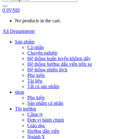
0
0
VNĐ
No products in the cart.
All Departments
Sản phẩm
Cá nhân
Chuyên nghiệp
Hệ thống huấn luyện không dây
Hệ thống hướng dẫn viên trên xe
Hệ thống phiên dịch
Phụ kiện
Tài liệu
Tất cả sản phẩm
shop
Phụ kiện
Sản phẩm cá nhân
Thị trường
Công ty
Đơn vị hành chính
Giáo dục
Hướng dẫn viên
Ngành Y