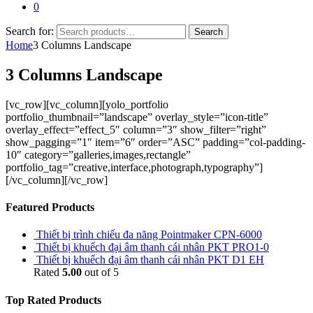
0
Search for:
Search
Home
3 Columns Landscape
3 Columns Landscape
[vc_row][vc_column][yolo_portfolio
portfolio_thumbnail=”landscape” overlay_style=”icon-title”
overlay_effect=”effect_5″ column=”3″ show_filter=”right”
show_pagging=”1″ item=”6″ order=”ASC” padding=”col-padding-
10″ category=”galleries,images,rectangle”
portfolio_tag=”creative,interface,photograph,typography”]
[/vc_column][/vc_row]
Featured Products
Thiết bị trình chiếu đa năng Pointmaker CPN-6000
Thiết bị khuếch đại âm thanh cái nhân PKT PRO1-0
Thiết bị khuếch đại âm thanh cái nhân PKT D1 EH
Rated
5.00
out of 5
Top Rated Products