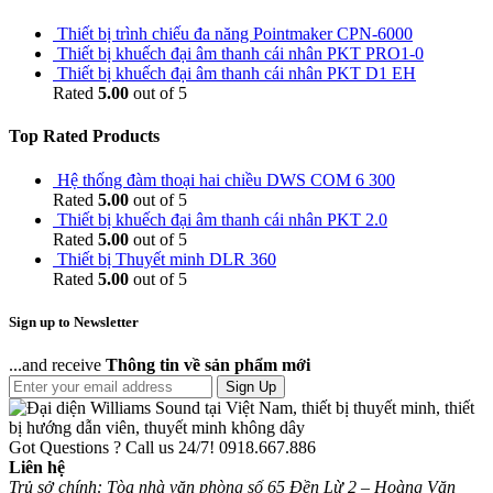
Thiết bị trình chiếu đa năng Pointmaker CPN-6000
Thiết bị khuếch đại âm thanh cái nhân PKT PRO1-0
Thiết bị khuếch đại âm thanh cái nhân PKT D1 EH
Rated
5.00
out of 5
Top Rated Products
Hệ thống đàm thoại hai chiều DWS COM 6 300
Rated
5.00
out of 5
Thiết bị khuếch đại âm thanh cái nhân PKT 2.0
Rated
5.00
out of 5
Thiết bị Thuyết minh DLR 360
Rated
5.00
out of 5
Sign up to Newsletter
...and receive
Thông tin về sản phẩm mới
Sign Up
Got Questions ? Call us 24/7!
0918.667.886
Liên hệ
Trủ sở chính: Tòa nhà văn phòng số 65 Đền Lừ 2 – Hoàng Văn