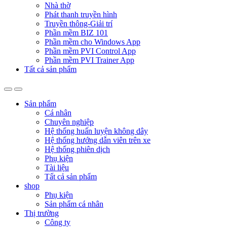
Nhà thờ
Phát thanh truyền hình
Truyền thông-Giải trí
Phần mềm BIZ 101
Phần mềm cho Windows App
Phần mềm PVI Control App
Phần mềm PVI Trainer App
Tất cả sản phẩm
Sản phẩm
Cá nhân
Chuyên nghiệp
Hệ thống huấn luyện không dây
Hệ thống hướng dẫn viên trên xe
Hệ thống phiên dịch
Phụ kiện
Tài liệu
Tất cả sản phẩm
shop
Phụ kiện
Sản phẩm cá nhân
Thị trường
Công ty