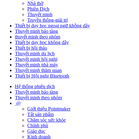
Nhà thờ
Phiên Dịch
Thuyết minh
Truyền thông-giải trí
Thiết bị dạy học ngoại ngữ không dây
Thuyết minh bảo tàng
thuyết minh theo nhóm
Thiết bị dạy học không dây
Thiết bị hội thảo
Thuyết minh du lịch
Thuyết minh hội nghị
Thuyết minh nhà máy
Thuyết minh thăm quan
Thiết bị Hội nghị Bluetooth
Hệ thống phiên dịch
Thuyết minh bảo tàng
Thuyết minh theo nhóm
@
Giới thiệu Pointmaker
Tất sản phẩm
Chăm sóc sức khỏe
Chính phủ
Giáo dục
Kinh doanh