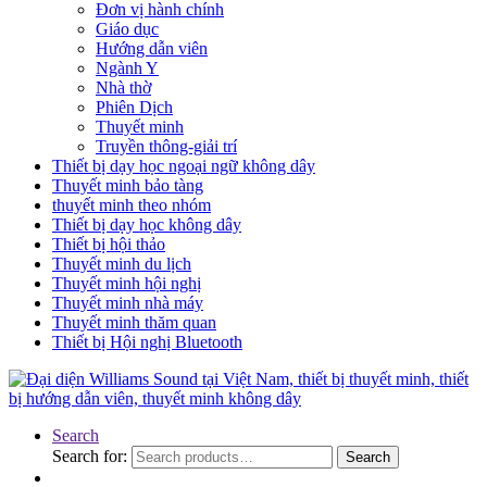
Đơn vị hành chính
Giáo dục
Hướng dẫn viên
Ngành Y
Nhà thờ
Phiên Dịch
Thuyết minh
Truyền thông-giải trí
Thiết bị dạy học ngoại ngữ không dây
Thuyết minh bảo tàng
thuyết minh theo nhóm
Thiết bị dạy học không dây
Thiết bị hội thảo
Thuyết minh du lịch
Thuyết minh hội nghị
Thuyết minh nhà máy
Thuyết minh thăm quan
Thiết bị Hội nghị Bluetooth
Search
Search for:
Search