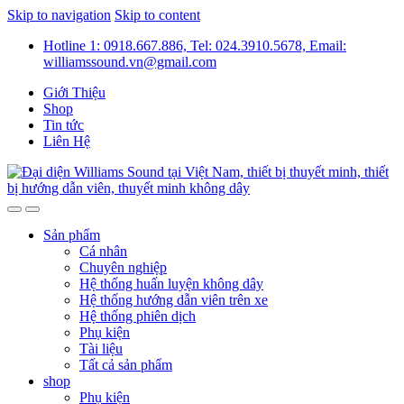
Skip to navigation
Skip to content
Hotline 1: 0918.667.886, Tel: 024.3910.5678, Email:
williamssound.vn@gmail.com
Giới Thiệu
Shop
Tin tức
Liên Hệ
Sản phẩm
Cá nhân
Chuyên nghiệp
Hệ thống huấn luyện không dây
Hệ thống hướng dẫn viên trên xe
Hệ thống phiên dịch
Phụ kiện
Tài liệu
Tất cả sản phẩm
shop
Phụ kiện