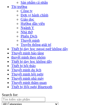
Sản phẩm cá nhân
Thị trường
Công ty
Đơn vị hành chính
Giáo dục
Hướng dẫn viên
Ngành Y
Nhà thờ
Phiên Dịch
Thuyết minh
Truyền thông-giải trí
Thiết bị dạy học ngoại ngữ không dây
Thuyết minh bảo tàng
thuyết minh theo nhóm
Thiết bị dạy học không dây
Thiết bị hội thảo
Thuyết minh du lịch
Thuyết minh hội nghị
Thuyết minh nhà máy
Thuyết minh thăm quan
Thiết bị Hội nghị Bluetooth
Search for: