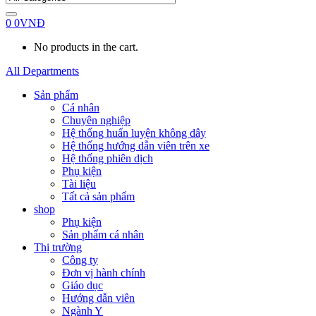
0
0
VNĐ
No products in the cart.
All Departments
Sản phẩm
Cá nhân
Chuyên nghiệp
Hệ thống huấn luyện không dây
Hệ thống hướng dẫn viên trên xe
Hệ thống phiên dịch
Phụ kiện
Tài liệu
Tất cả sản phẩm
shop
Phụ kiện
Sản phẩm cá nhân
Thị trường
Công ty
Đơn vị hành chính
Giáo dục
Hướng dẫn viên
Ngành Y