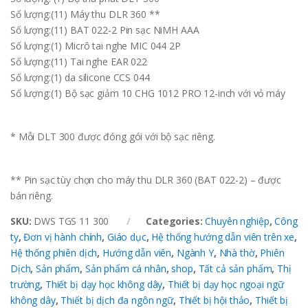
Số lượng:(11) Máy thu DLR 360 **
Số lượng:(11) BAT 022-2 Pin sạc NiMH AAA
Số lượng:(1) Micrô tai nghe MIC 044 2P
Số lượng:(11) Tai nghe EAR 022
Số lượng:(1) da silicone CCS 044
Số lượng:(1) Bộ sạc giảm 10 CHG 1012 PRO 12-inch với vỏ máy
* Mỗi DLT 300 được đóng gói với bộ sạc riêng.
** Pin sạc tùy chọn cho máy thu DLR 360 (BAT 022-2) – được
bán riêng.
SKU:
DWS TGS 11 300
Categories:
Chuyên nghiệp
,
Công
ty
,
Đơn vị hành chính
,
Giáo dục
,
Hệ thống hướng dẫn viên trên xe
,
Hệ thống phiên dịch
,
Hướng dẫn viên
,
Ngành Y
,
Nhà thờ
,
Phiên
Dịch
,
Sản phẩm
,
Sản phẩm cá nhân
,
shop
,
Tất cả sản phẩm
,
Thị
trường
,
Thiết bị dạy học không dây
,
Thiết bị dạy học ngoại ngữ
không dây
,
Thiết bị dịch đa ngôn ngữ
,
Thiết bị hội thảo
,
Thiết bị