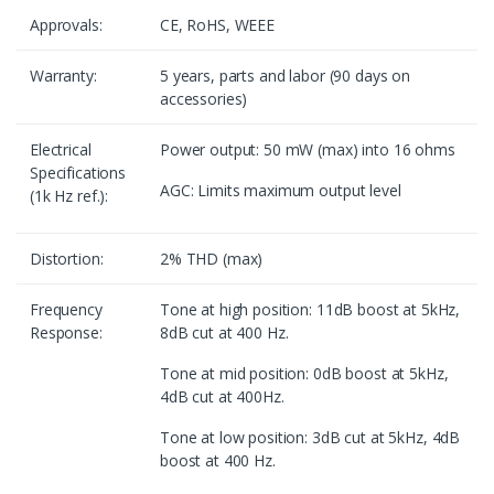
Approvals:
CE, RoHS, WEEE
Warranty:
5 years, parts and labor (90 days on
accessories)
Electrical
Power output: 50 mW (max) into 16 ohms
Specifications
AGC: Limits maximum output level
(1k Hz ref.):
Distortion:
2% THD (max)
Frequency
Tone at high position: 11dB boost at 5kHz,
Response:
8dB cut at 400 Hz.
Tone at mid position: 0dB boost at 5kHz,
4dB cut at 400Hz.
Tone at low position: 3dB cut at 5kHz, 4dB
boost at 400 Hz.