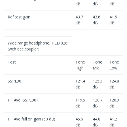
dB
dB
dB
Ref test gain
43.7
43.6
41.5
dB
dB
dB
Wide range headphone, HED 026:
(with 6cc coupler)
Test
Tone
Tone
Tone
High
Mid
Low
SSPL90
121.4
125.3
124.8
dB
dB
dB
HF Ave (SSPL90)
119.5
120.7
120.9
dB
dB
dB
HF Ave full on gain (50 dB)
45.6
44.8
41.2
dB
dB
dB