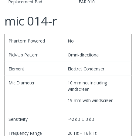
Replacement Pad
EAR 010
mic 014-r
Phantom Powered
No
Pick-Up Pattern
Omni-directional
Element
Electret Condenser
Mic Diameter
10 mm not including
windscreen
19 mm with windscreen
Sensitivity
-42 dB ± 3 dB
Frequency Range
20 Hz – 16 kHz