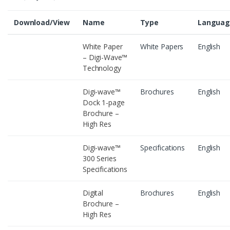
Download/View
Name
Type
Languag
White Paper
White Papers
English
– Digi-Wave™
Technology
Digi-wave™
Brochures
English
Dock 1-page
Brochure –
High Res
Digi-wave™
Specifications
English
300 Series
Specifications
Digital
Brochures
English
Brochure –
High Res