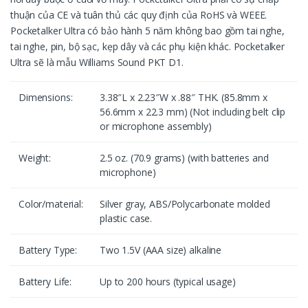
thuận của CE và tuân thủ các quy định của RoHS và WEEE.
Pocketalker Ultra có bảo hành 5 năm không bao gồm tai nghe,
tai nghe, pin, bộ sạc, kẹp dây và các phụ kiện khác. Pocketalker
Ultra sẽ là mẫu Williams Sound PKT D1.
Dimensions:
3.38″L x 2.23″W x .88″ THK. (85.8mm x
56.6mm x 22.3 mm) (Not including belt clip
or microphone assembly)
Weight:
2.5 oz. (70.9 grams) (with batteries and
microphone)
Color/material:
Silver gray, ABS/Polycarbonate molded
plastic case.
Battery Type:
Two 1.5V (AAA size) alkaline
Battery Life:
Up to 200 hours (typical usage)