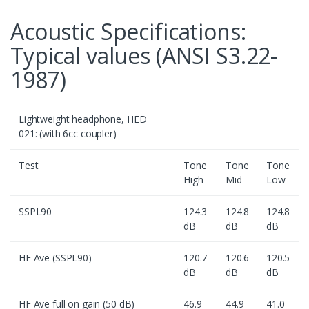
Acoustic Specifications:
Typical values (ANSI S3.22-
1987)
Lightweight headphone, HED
021: (with 6cc coupler)
Test
Tone
Tone
Tone
High
Mid
Low
SSPL90
124.3
124.8
124.8
dB
dB
dB
HF Ave (SSPL90)
120.7
120.6
120.5
dB
dB
dB
HF Ave full on gain (50 dB)
46.9
44.9
41.0