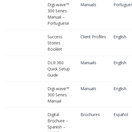
Digi-wave™
Manuals
Portugue
300 Series
Manual –
Portuguese
Success
Client Profiles
English
Stories
Booklet
DLR 360
Manuals
English
Quick Setup
Guide
Digi-wave™
Manuals
English
300 Series
Manual
Digital
Brochures
Español
Brochure –
Spanish –