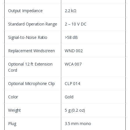
Output Impedance
2.2 kΩ
Standard Operation Range
2 – 10 V DC
Signal-to-Noise Ratio
>58 dB
Replacement Windscreen
WND 002
Optional 12 ft Extension
WCA 007
Cord
Optional Microphone Clip
CLP 014
Color
Gold
Weight
5 g (0.2 oz)
Plug
3.5 mm mono