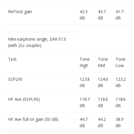
Ref test gain
42.5
43.7
41.7
dB
dB
dB
Mini earphone single, EAR 013:
(with 2cc coupler)
Test
Tone
Tone
Tone
High
Mid
Low
SSPL90
123.8
124.0
123.2
dB
dB
dB
HF Ave (SSPL90)
118.7
118.6
118.6
dB
dB
dB
HF Ave full on gain (50 dB)
44.7
44.2
38.9
dB
dB
dB