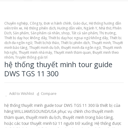
Chuyên nghiệp
,
Công ty
,
Đơn vị hành chính
,
Giáo dục
,
Hệ thống hướng dẫn
viên trên xe
,
Hệ thống phiên dịch
,
Hướng dẫn viên
,
Ngành Y
,
Nhà thờ
,
Phiên
Dịch
,
Sản phẩm
,
Sản phẩm cá nhân
,
shop
,
Tất cả sản phẩm
,
Thị trường
,
Thiết bị dạy học không dây
,
Thiết bị dạy học ngoại ngữ không dây
,
Thiết bị
dịch đa ngôn ngữ
,
Thiết bị hội thảo
,
Thiết bị phiên dịch
,
Thuyết minh
,
Thuyết
minh bảo tàng
,
Thuyết minh du lịch
,
thuyết minh đa ngôn ngữ
,
Thuyết minh
hội nghị
,
Thuyết minh nhà máy
,
Thuyết minh thăm quan
,
thuyết minh theo
nhóm
,
Truyền thông-giải trí
hệ thống thuyết minh tour guide
DWS TGS 11 300
Add to Wishlist
Compare
hệ thống thuyết minh guide tour DWS TGS 11 300 là thiết bị của
hãng WILLIAMSSOUND/USA phục vụ chính cho thuyết minh
thăm quan, thuyết minh du lịch, thuyết minh trong bảo tàng,
hoặc các tour thuyết minh từ 11 người trở xuống. Hệ thống được