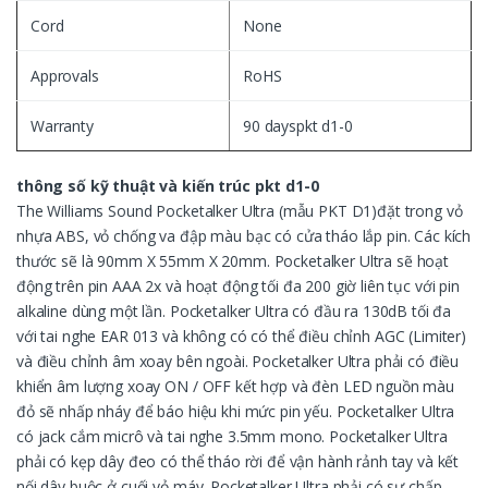
Cord
None
Approvals
RoHS
Warranty
90 dayspkt d1-0
thông số kỹ thuật và kiến ​​trúc pkt d1-0
The Williams Sound Pocketalker Ultra (mẫu PKT D1)đặt trong vỏ
nhựa ABS, vỏ chống va đập màu bạc có cửa tháo lắp pin. Các kích
thước sẽ là 90mm X 55mm X 20mm. Pocketalker Ultra sẽ hoạt
động trên pin AAA 2x và hoạt động tối đa 200 giờ liên tục với pin
alkaline dùng một lần. Pocketalker Ultra có đầu ra 130dB tối đa
với tai nghe EAR 013 và không có có thể điều chỉnh AGC (Limiter)
và điều chỉnh âm xoay bên ngoài. Pocketalker Ultra phải có điều
khiển âm lượng xoay ON / OFF kết hợp và đèn LED nguồn màu
đỏ sẽ nhấp nháy để báo hiệu khi mức pin yếu. Pocketalker Ultra
có jack cắm micrô và tai nghe 3.5mm mono. Pocketalker Ultra
phải có kẹp dây đeo có thể tháo rời để vận hành rảnh tay và kết
nối dây buộc ở cuối vỏ máy. Pocketalker Ultra phải có sự chấp