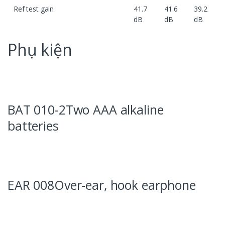
Ref test gain
41.7
41.6
39.2
dB
dB
dB
Phụ kiện
BAT 010-2Two AAA alkaline
batteries
EAR 008Over-ear, hook earphone