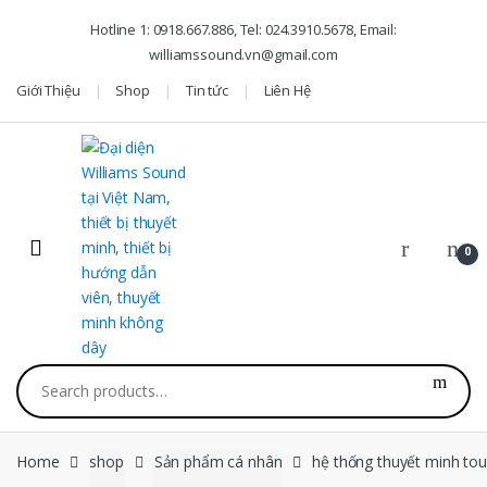
Skip to navigation
Skip to content
Hotline 1: 0918.667.886, Tel: 024.3910.5678, Email:
williamssound.vn@gmail.com
Giới Thiệu
Shop
Tin tức
Liên Hệ
0
Search for:
Home
shop
Sản phẩm cá nhân
hệ thống thuyết minh to