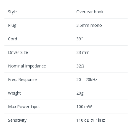
Style
Over-ear hook
Plug
3.5mm mono
Cord
39″
Driver Size
23 mm
Nominal Impedance
32Ω
Freq. Response
20 – 20kHz
Weight
20g
Max Power Input
100 mW
Sensitivity
110 dB @ 1kHz