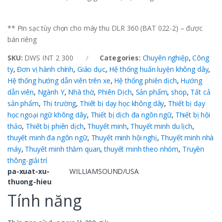
** Pin sạc tùy chọn cho máy thu DLR 360 (BAT 022-2) – được
bán riêng
SKU:
DWS INT 2 300
Categories:
Chuyên nghiệp
,
Công
ty
,
Đơn vị hành chính
,
Giáo dục
,
Hệ thống huấn luyện không dây
,
Hệ thống hướng dẫn viên trên xe
,
Hệ thống phiên dịch
,
Hướng
dẫn viên
,
Ngành Y
,
Nhà thờ
,
Phiên Dịch
,
Sản phẩm
,
shop
,
Tất cả
sản phẩm
,
Thị trường
,
Thiết bị dạy học không dây
,
Thiết bị dạy
học ngoại ngữ không dây
,
Thiết bị dịch đa ngôn ngữ
,
Thiết bị hội
thảo
,
Thiết bị phiên dịch
,
Thuyết minh
,
Thuyết minh du lịch
,
thuyết minh đa ngôn ngữ
,
Thuyết minh hội nghị
,
Thuyết minh nhà
máy
,
Thuyết minh thăm quan
,
thuyết minh theo nhóm
,
Truyền
thông-giải trí
pa-xuat-xu-
WILLIAMSOUND/USA
thuong-hieu
Tính năng