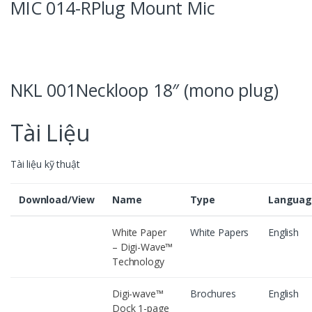
MIC 014-RPlug Mount Mic
NKL 001Neckloop 18″ (mono plug)
Tài Liệu
Tài liệu kỹ thuật
Download/View
Name
Type
Languag
White Paper
White Papers
English
– Digi-Wave™
Technology
Digi-wave™
Brochures
English
Dock 1-page