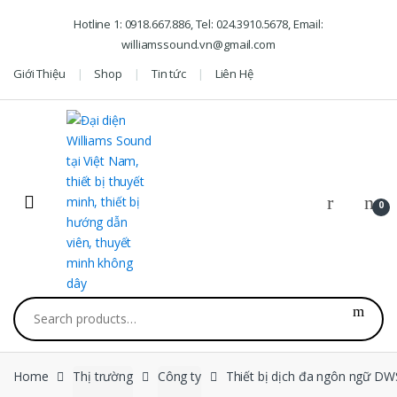
Skip to navigation
Skip to content
Hotline 1: 0918.667.886, Tel: 024.3910.5678, Email:
williamssound.vn@gmail.com
Giới Thiệu
Shop
Tin tức
Liên Hệ
0
Search for:
Home
Thị trường
Công ty
Thiết bị dịch đa ngôn ngữ DW