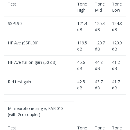
Test
Tone
Tone
Tone
High
Mid
Low
SSPL90
121.4
125.3
124.8
dB
dB
dB
HF Ave (SSPL90)
119.5
120.7
120.9
dB
dB
dB
HF Ave full on gain (50 dB)
45.6
44.8
41.2
dB
dB
dB
Ref test gain
42.5
43.7
41.7
dB
dB
dB
Mini earphone single, EAR 013:
(with 2cc coupler)
Test
Tone
Tone
Tone