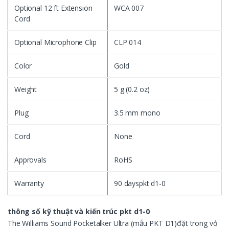
Optional 12 ft Extension
WCA 007
Cord
Optional Microphone Clip
CLP 014
Color
Gold
Weight
5 g (0.2 oz)
Plug
3.5 mm mono
Cord
None
Approvals
RoHS
Warranty
90 dayspkt d1-0
thông số kỹ thuật và kiến ​​trúc pkt d1-0
The Williams Sound Pocketalker Ultra (mẫu PKT D1)đặt trong vỏ