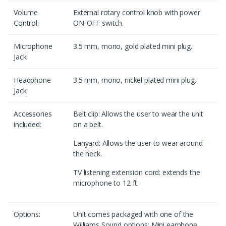
Volume
External rotary control knob with power
Control:
ON-OFF switch.
Microphone
3.5 mm, mono, gold plated mini plug.
Jack:
Headphone
3.5 mm, mono, nickel plated mini plug.
Jack:
Accessories
Belt clip: Allows the user to wear the unit
included:
on a belt.
Lanyard: Allows the user to wear around
the neck.
TV listening extension cord: extends the
microphone to 12 ft.
Options:
Unit comes packaged with one of the
Williams Sound options: Mini earphone,