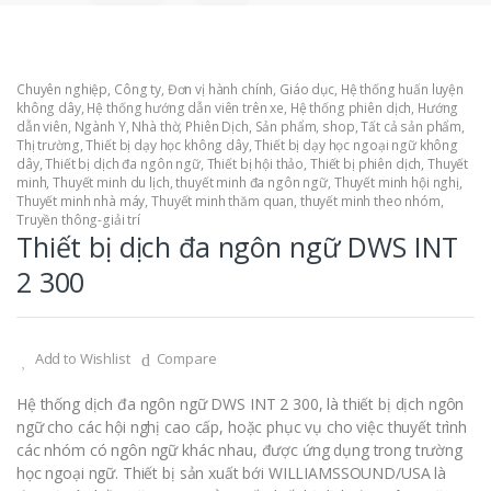
Chuyên nghiệp
,
Công ty
,
Đơn vị hành chính
,
Giáo dục
,
Hệ thống huấn luyện
không dây
,
Hệ thống hướng dẫn viên trên xe
,
Hệ thống phiên dịch
,
Hướng
dẫn viên
,
Ngành Y
,
Nhà thờ
,
Phiên Dịch
,
Sản phẩm
,
shop
,
Tất cả sản phẩm
,
Thị trường
,
Thiết bị dạy học không dây
,
Thiết bị dạy học ngoại ngữ không
dây
,
Thiết bị dịch đa ngôn ngữ
,
Thiết bị hội thảo
,
Thiết bị phiên dịch
,
Thuyết
minh
,
Thuyết minh du lịch
,
thuyết minh đa ngôn ngữ
,
Thuyết minh hội nghị
,
Thuyết minh nhà máy
,
Thuyết minh thăm quan
,
thuyết minh theo nhóm
,
Truyền thông-giải trí
Thiết bị dịch đa ngôn ngữ DWS INT
2 300
Add to Wishlist
Compare
Hệ thống dịch đa ngôn ngữ DWS INT 2 300, là thiết bị dịch ngôn
ngữ cho các hội nghị cao cấp, hoặc phục vụ cho việc thuyết trình
các nhóm có ngôn ngữ khác nhau, được ứng dụng trong trường
học ngoại ngữ. Thiết bị sản xuất bới WILLIAMSSOUND/USA là