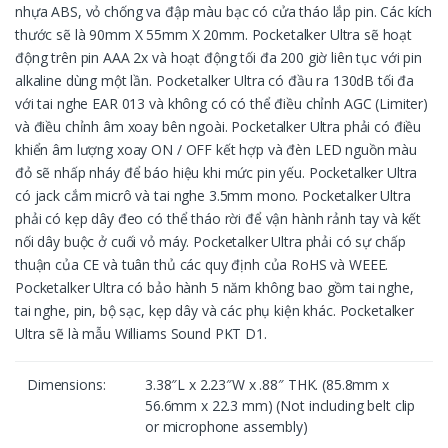
nhựa ABS, vỏ chống va đập màu bạc có cửa tháo lắp pin. Các kích
thước sẽ là 90mm X 55mm X 20mm. Pocketalker Ultra sẽ hoạt
động trên pin AAA 2x và hoạt động tối đa 200 giờ liên tục với pin
alkaline dùng một lần. Pocketalker Ultra có đầu ra 130dB tối đa
với tai nghe EAR 013 và không có có thể điều chỉnh AGC (Limiter)
và điều chỉnh âm xoay bên ngoài. Pocketalker Ultra phải có điều
khiển âm lượng xoay ON / OFF kết hợp và đèn LED nguồn màu
đỏ sẽ nhấp nháy để báo hiệu khi mức pin yếu. Pocketalker Ultra
có jack cắm micrô và tai nghe 3.5mm mono. Pocketalker Ultra
phải có kẹp dây đeo có thể tháo rời để vận hành rảnh tay và kết
nối dây buộc ở cuối vỏ máy. Pocketalker Ultra phải có sự chấp
thuận của CE và tuân thủ các quy định của RoHS và WEEE.
Pocketalker Ultra có bảo hành 5 năm không bao gồm tai nghe,
tai nghe, pin, bộ sạc, kẹp dây và các phụ kiện khác. Pocketalker
Ultra sẽ là mẫu Williams Sound PKT D1.
Dimensions:
3.38″L x 2.23″W x .88″ THK. (85.8mm x
56.6mm x 22.3 mm) (Not including belt clip
or microphone assembly)