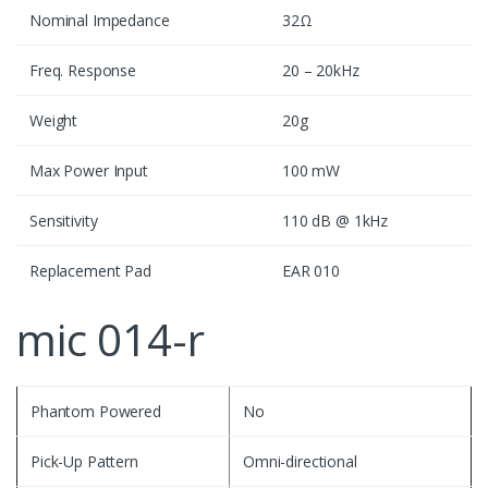
Nominal Impedance
32Ω
Freq. Response
20 – 20kHz
Weight
20g
Max Power Input
100 mW
Sensitivity
110 dB @ 1kHz
Replacement Pad
EAR 010
mic 014-r
Phantom Powered
No
Pick-Up Pattern
Omni-directional