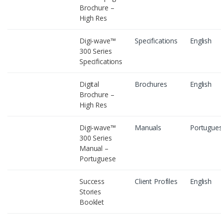
Brochure –
High Res
Digi-wave™
Specifications
English
300 Series
Specifications
Digital
Brochures
English
Brochure –
High Res
Digi-wave™
Manuals
Portugue
300 Series
Manual –
Portuguese
Success
Client Profiles
English
Stories
Booklet