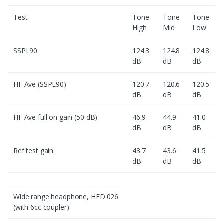
Test
Tone
Tone
Tone
High
Mid
Low
SSPL90
124.3
124.8
124.8
dB
dB
dB
HF Ave (SSPL90)
120.7
120.6
120.5
dB
dB
dB
HF Ave full on gain (50 dB)
46.9
44.9
41.0
dB
dB
dB
Ref test gain
43.7
43.6
41.5
dB
dB
dB
Wide range headphone, HED 026:
(with 6cc coupler)