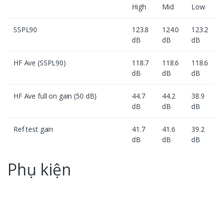
High
Mid
Low
SSPL90
123.8
124.0
123.2
dB
dB
dB
HF Ave (SSPL90)
118.7
118.6
118.6
dB
dB
dB
HF Ave full on gain (50 dB)
44.7
44.2
38.9
dB
dB
dB
Ref test gain
41.7
41.6
39.2
dB
dB
dB
Phụ kiện