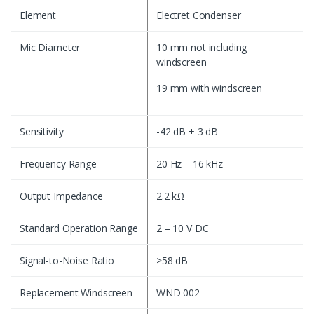
Element
Electret Condenser
Mic Diameter
10 mm not including
windscreen
19 mm with windscreen
Sensitivity
-42 dB ± 3 dB
Frequency Range
20 Hz – 16 kHz
Output Impedance
2.2 kΩ
Standard Operation Range
2 – 10 V DC
Signal-to-Noise Ratio
>58 dB
Replacement Windscreen
WND 002