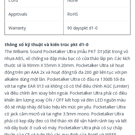
Cord
None
Approvals
RoHS
Warranty
90 dayspkt d1-0
thông số kỹ thuật và kiến ​​trúc pkt d1-0
The Williams Sound Pocketalker Ultra (mẫu PKT D1)đặt trong vỏ
nhựa ABS, vỏ chống va đập màu bạc có cửa tháo lắp pin. Các kích
thước sẽ là 90mm X 55mm X 20mm. Pocketalker Ultra sẽ hoạt
động trên pin AAA 2x và hoạt động tối đa 200 giờ liên tục với pin
alkaline dùng một lần. Pocketalker Ultra có đầu ra 130dB tối đa
với tai nghe EAR 013 và không có có thể điều chỉnh AGC (Limiter)
và điều chỉnh âm xoay bên ngoài. Pocketalker Ultra phải có điều
khiển âm lượng xoay ON / OFF kết hợp và đèn LED nguồn màu
đỏ sẽ nhấp nháy để báo hiệu khi mức pin yếu. Pocketalker Ultra
có jack cắm micrô và tai nghe 3.5mm mono. Pocketalker Ultra
phải có kẹp dây đeo có thể tháo rời để vận hành rảnh tay và kết
nối dây buộc ở cuối vỏ máy. Pocketalker Ultra phải có sự chấp
thuận của CE và tuân thủ các quy định của RoHS và WEEE.