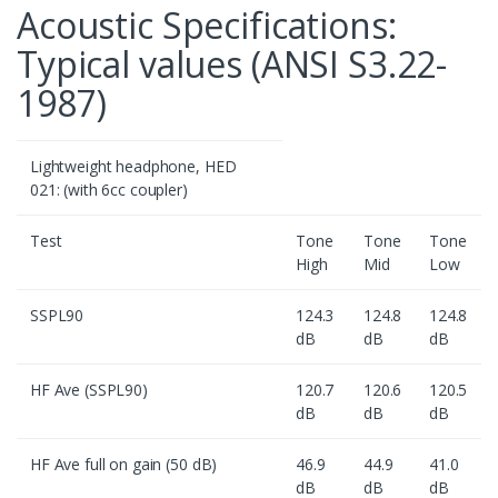
Acoustic Specifications:
Typical values (ANSI S3.22-
1987)
Lightweight headphone, HED
021: (with 6cc coupler)
Test
Tone
Tone
Tone
High
Mid
Low
SSPL90
124.3
124.8
124.8
dB
dB
dB
HF Ave (SSPL90)
120.7
120.6
120.5
dB
dB
dB
HF Ave full on gain (50 dB)
46.9
44.9
41.0
dB
dB
dB