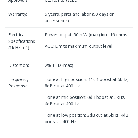
Warranty:
5 years, parts and labor (90 days on
accessories)
Electrical
Power output: 50 mW (max) into 16 ohms
Specifications
AGC: Limits maximum output level
(1k Hz ref.):
Distortion:
2% THD (max)
Frequency
Tone at high position: 11dB boost at 5kHz,
Response:
8dB cut at 400 Hz.
Tone at mid position: 0dB boost at 5kHz,
4dB cut at 400Hz.
Tone at low position: 3dB cut at 5kHz, 4dB
boost at 400 Hz.