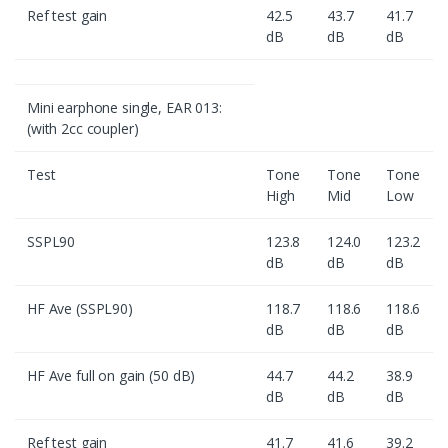
Ref test gain
42.5
43.7
41.7
dB
dB
dB
Mini earphone single, EAR 013:
(with 2cc coupler)
Test
Tone
Tone
Tone
High
Mid
Low
SSPL90
123.8
124.0
123.2
dB
dB
dB
HF Ave (SSPL90)
118.7
118.6
118.6
dB
dB
dB
HF Ave full on gain (50 dB)
44.7
44.2
38.9
dB
dB
dB
Ref test gain
41.7
41.6
39.2