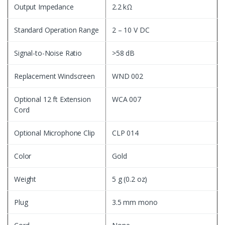
Output Impedance
2.2 kΩ
Standard Operation Range
2 – 10 V DC
Signal-to-Noise Ratio
>58 dB
Replacement Windscreen
WND 002
Optional 12 ft Extension
WCA 007
Cord
Optional Microphone Clip
CLP 014
Color
Gold
Weight
5 g (0.2 oz)
Plug
3.5 mm mono