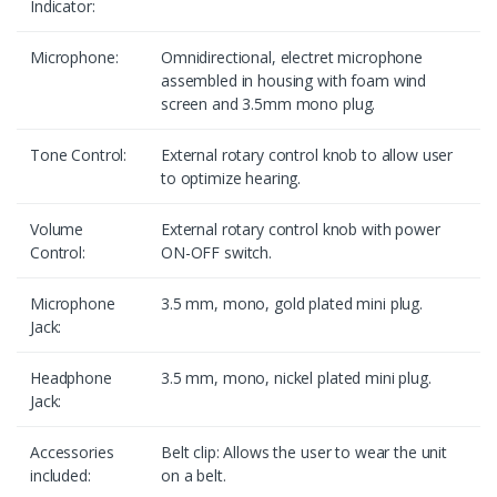
Indicator:
Microphone:
Omnidirectional, electret microphone
assembled in housing with foam wind
screen and 3.5mm mono plug.
Tone Control:
External rotary control knob to allow user
to optimize hearing.
Volume
External rotary control knob with power
Control:
ON-OFF switch.
Microphone
3.5 mm, mono, gold plated mini plug.
Jack:
Headphone
3.5 mm, mono, nickel plated mini plug.
Jack:
Accessories
Belt clip: Allows the user to wear the unit
included:
on a belt.