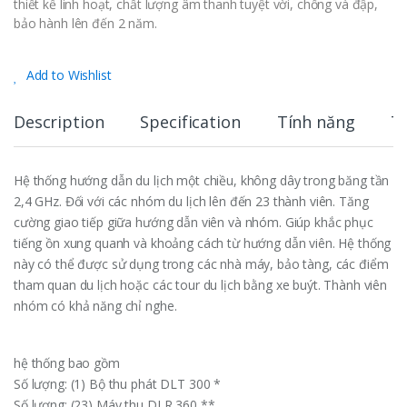
thiết kế linh hoạt, chất lượng âm thanh tuyệt vời, chống và đập,
bảo hành lên đến 2 năm.
Add to Wishlist
Description
Specification
Tính năng
T
Hệ thống hướng dẫn du lịch một chiều, không dây trong băng tần
2,4 GHz. Đối với các nhóm du lịch lên đến 23 thành viên. Tăng
cường giao tiếp giữa hướng dẫn viên và nhóm. Giúp khắc phục
tiếng ồn xung quanh và khoảng cách từ hướng dẫn viên. Hệ thống
này có thể được sử dụng trong các nhà máy, bảo tàng, các điểm
tham quan du lịch hoặc các tour du lịch bằng xe buýt. Thành viên
nhóm có khả năng chỉ nghe.
hệ thống bao gồm
Số lượng: (1) Bộ thu phát DLT 300 *
Số lượng: (23) Máy thu DLR 360 **