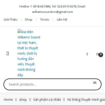
Skip to navigation
Skip to content
Hotline 1: 0918.667.886, Tel: 024.3910.5678, Email:
williamssound.vn@gmail.com
Giới Thiệu
Shop
Tin tức
Liên Hệ
0
Search for:
Home
shop
Sản phẩm cá nhân
hệ thống thuyết minh gu