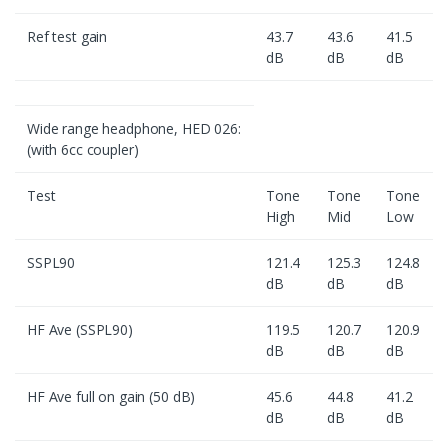
Ref test gain
43.7
43.6
41.5
dB
dB
dB
Wide range headphone, HED 026:
(with 6cc coupler)
Test
Tone
Tone
Tone
High
Mid
Low
SSPL90
121.4
125.3
124.8
dB
dB
dB
HF Ave (SSPL90)
119.5
120.7
120.9
dB
dB
dB
HF Ave full on gain (50 dB)
45.6
44.8
41.2
dB
dB
dB