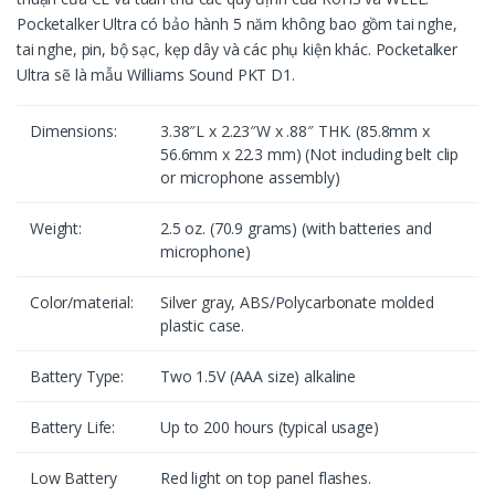
Pocketalker Ultra có bảo hành 5 năm không bao gồm tai nghe,
tai nghe, pin, bộ sạc, kẹp dây và các phụ kiện khác. Pocketalker
Ultra sẽ là mẫu Williams Sound PKT D1.
Dimensions:
3.38″L x 2.23″W x .88″ THK. (85.8mm x
56.6mm x 22.3 mm) (Not including belt clip
or microphone assembly)
Weight:
2.5 oz. (70.9 grams) (with batteries and
microphone)
Color/material:
Silver gray, ABS/Polycarbonate molded
plastic case.
Battery Type:
Two 1.5V (AAA size) alkaline
Battery Life:
Up to 200 hours (typical usage)
Low Battery
Red light on top panel flashes.