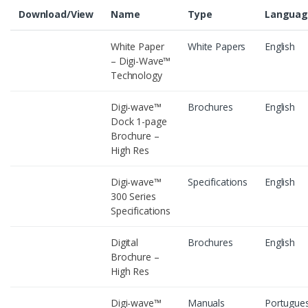
Download/View
Name
Type
Languag
White Paper
White Papers
English
– Digi-Wave™
Technology
Digi-wave™
Brochures
English
Dock 1-page
Brochure –
High Res
Digi-wave™
Specifications
English
300 Series
Specifications
Digital
Brochures
English
Brochure –
High Res
Digi-wave™
Manuals
Portugue