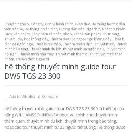
Chuyên nghiệp
,
Công ty
,
Đơn vị hành chính
,
Giáo dục
,
Hệ thống hướng dẫn
viên trên xe
,
Hệ thống phiên dịch
,
Hướng dẫn viên
,
Ngành Y
,
Nhà thờ
,
Phiên
Dịch
,
Sản phẩm
,
Sản phẩm cá nhân
,
shop
,
Tất cả sản phẩm
,
Thị trường
,
Thiết bị dạy học không dây
,
Thiết bị dạy học ngoại ngữ không dây
,
Thiết bị
dịch đa ngôn ngữ
,
Thiết bị hội thảo
,
Thiết bị phiên dịch
,
Thuyết minh
,
Thuyết
minh bảo tàng
,
Thuyết minh du lịch
,
thuyết minh đa ngôn ngữ
,
Thuyết minh
hội nghị
,
Thuyết minh nhà máy
,
Thuyết minh thăm quan
,
thuyết minh theo
nhóm
,
Truyền thông-giải trí
hệ thống thuyết minh guide tour
DWS TGS 23 300
Add to Wishlist
Compare
hệ thống thuyết minh guide tour DWS TGS 23 300 là thiết bị của
hãng WILLIAMSSOUND/USA phục vụ chính cho thuyết minh
thăm quan, thuyết minh du lịch, thuyết minh trong bảo tàng,
hoặc các tour thuyết minh từ 23 người trở xuống. Hệ thống được