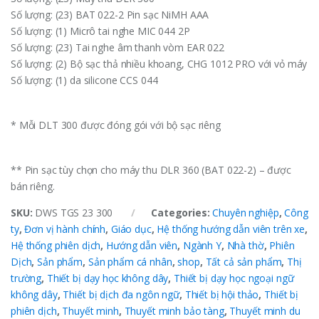
Số lượng: (23) BAT 022-2 Pin sạc NiMH AAA
Số lượng: (1) Micrô tai nghe MIC 044 2P
Số lượng: (23) Tai nghe âm thanh vòm EAR 022
Số lượng: (2) Bộ sạc thả nhiều khoang, CHG 1012 PRO với vỏ máy
Số lượng: (1) da silicone CCS 044
* Mỗi DLT 300 được đóng gói với bộ sạc riêng
** Pin sạc tùy chọn cho máy thu DLR 360 (BAT 022-2) – được
bán riêng.
SKU:
DWS TGS 23 300
Categories:
Chuyên nghiệp
,
Công
ty
,
Đơn vị hành chính
,
Giáo dục
,
Hệ thống hướng dẫn viên trên xe
,
Hệ thống phiên dịch
,
Hướng dẫn viên
,
Ngành Y
,
Nhà thờ
,
Phiên
Dịch
,
Sản phẩm
,
Sản phẩm cá nhân
,
shop
,
Tất cả sản phẩm
,
Thị
trường
,
Thiết bị dạy học không dây
,
Thiết bị dạy học ngoại ngữ
không dây
,
Thiết bị dịch đa ngôn ngữ
,
Thiết bị hội thảo
,
Thiết bị
phiên dịch
,
Thuyết minh
,
Thuyết minh bảo tàng
,
Thuyết minh du