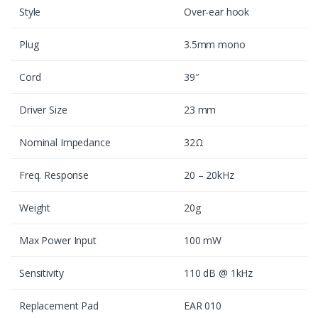
Style
Over-ear hook
Plug
3.5mm mono
Cord
39″
Driver Size
23 mm
Nominal Impedance
32Ω
Freq. Response
20 – 20kHz
Weight
20g
Max Power Input
100 mW
Sensitivity
110 dB @ 1kHz
Replacement Pad
EAR 010