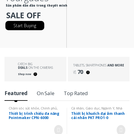
CATCH BIG
TABLETS, SMARTPHONES
AND MORE
DEALS
ON THE CAMERAS
70
UP
TO
Shop now
Featured
On Sale
Top Rated
Chăm sóc sức khỏe
,
Chính phủ
,
Cá nhân
,
Giáo dục
,
Ngành Y
,
Nhà
Giáo dục
,
Kinh doanh
,
Nhà thờ
,
thờ
,
Phụ kiện
,
Phụ kiện
,
Sản phẩm
,
Thiết bị trình chiếu đa năng
Thiết bị khuếch đại âm thanh
Phát thanh truyền hình
,
Sản phẩm cá nhân
,
shop
,
Tất cả
Pointmaker CPN-6000
cái nhân PKT PRO1-0
pointmaker
,
Truyền thông-Giải trí
sản phẩm
,
Thị trường